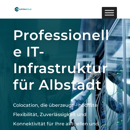
Video-
Player
Professionell
e IT-
Infrastruktur
für Albstadt⁠
Colocation, die überzeugt –
höchste
Flexibilität, Zuverlässigkeit und
Konnektivität für Ihre aktuellen und