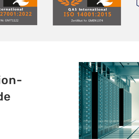
ion-
de