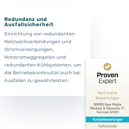
Redundanz und
Ausfallsicherheit
Einrichtung von redundanten
Netzwerkverbindungen und
Stromversorgungen,
Notstromaggregaten und
redundanten Kühlsystemen, um
die Betriebskontinuität auch bei
Kundenbewertungen und Erfahrungen zu
NMMN New Media Markets & Networks IT-Services GmbH
Ausfällen zu gewährleisten.
MANGELHAFT
Noch keine
Bewertungen
5,00
/
0,00
NMMN New Media
Markets & Networks IT-
Services GmbH
Erfahren Sie mehr über dieses Bewertungssiegel
Kundenbewertungen
Profil ansehen
01.01.1970
Authentizität