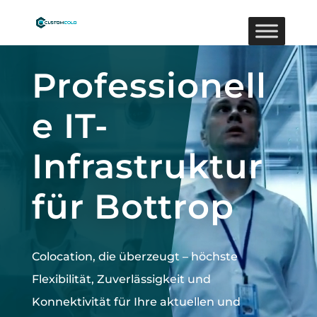
Video-
Player
Professionell
e IT-
Infrastruktur
für Bottrop
Colocation, die überzeugt –
höchste
Flexibilität, Zuverlässigkeit und
Konnektivität für Ihre aktuellen und