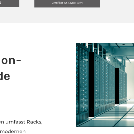
ion-
de
n umfasst Racks,
nd modernen