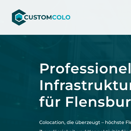
Video-
Player
Professionel
Infrastruktu
für Flensbu
Colocation, die überzeugt –
höchste
Fl