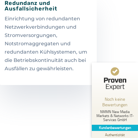
Redundanz und
Ausfallsicherheit
Einrichtung von redundanten
Netzwerkverbindungen und
Stromversorgungen,
Notstromaggregaten und
redundanten Kühlsystemen, um
die Betriebskontinuität auch bei
Ausfällen zu gewährleisten.
Kundenbewertungen und Erfahrungen zu
NMMN New Media Markets & Networks IT-Services GmbH
MANGELHAFT
Noch keine
Bewertungen
5,00
/
0,00
NMMN New Media
Markets & Networks IT-
Services GmbH
Erfahren Sie mehr über dieses Bewertungssiegel
Kundenbewertungen
Profil ansehen
01.01.1970
Authentizität