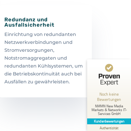
Redundanz und
Ausfallsicherheit
Einrichtung von redundanten
Netzwerkverbindungen und
Stromversorgungen,
Notstromaggregaten und
redundanten Kühlsystemen, um
die Betriebskontinuität auch bei
Kundenbewertungen und Erfahrungen zu
NMMN New Media Markets & Networks IT-Services GmbH
Ausfällen zu gewährleisten.
MANGELHAFT
Noch keine
Bewertungen
5,00
/
0,00
NMMN New Media
Markets & Networks IT-
Services GmbH
Erfahren Sie mehr über dieses Bewertungssiegel
Kundenbewertungen
Profil ansehen
01.01.1970
Authentizität