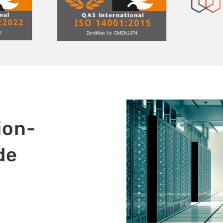
ion-
de