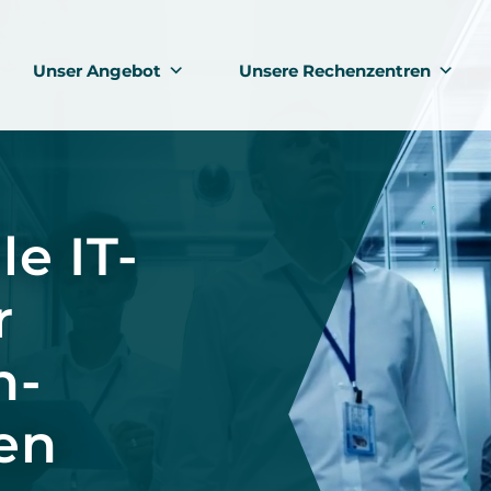
Unser Angebot
Unsere Rechenzentren
le IT-
r
h-
en⁠