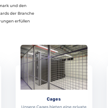
mark und den
dards der Branche
rungen erfüllen
Cages
Unsere Cages bieten eine private