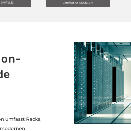
ion-
de
n umfasst Racks,
nd modernen