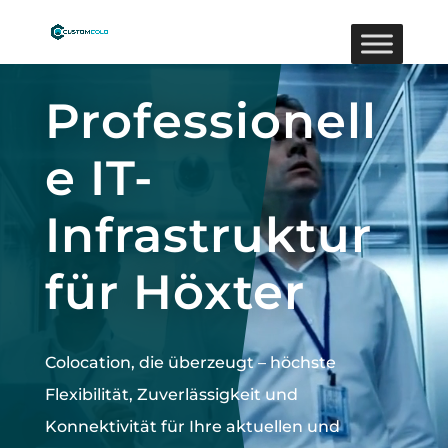
Video-
Player
Professionell
e IT-
Infrastruktur
für Höxter
Colocation, die überzeugt –
höchste
Flexibilität, Zuverlässigkeit und
Konnektivität für Ihre aktuellen und