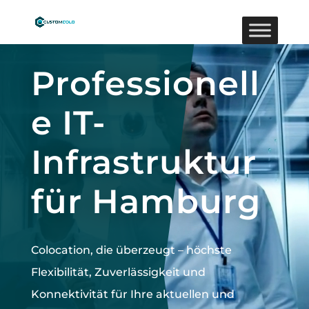
Video-
Player
Professionell
e IT-
Infrastruktur
für Hamburg
Colocation, die überzeugt –
höchste
Flexibilität, Zuverlässigkeit und
Konnektivität für Ihre aktuellen und