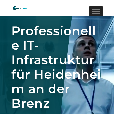
Video-
Player
Professionell
e IT-
Infrastruktur
für Heidenhei
m an der
Brenz