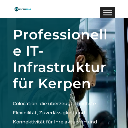
Video-
Player
Professionell
e IT-
Infrastruktur
für Kerpen
Colocation, die überzeugt –
höchste
Flexibilität, Zuverlässigkeit und
Konnektivität für Ihre aktuellen und