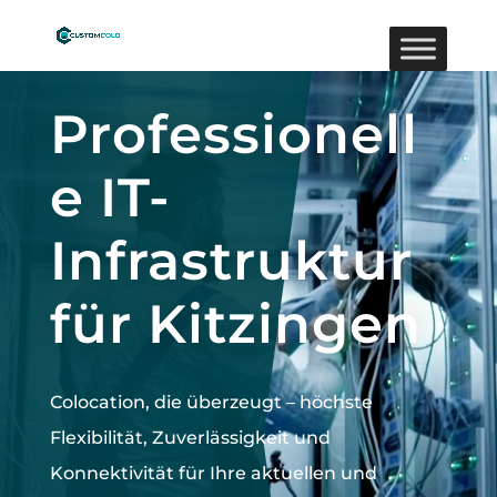
Video-
Player
Professionell
e IT-
Infrastruktur
für Kitzingen
Colocation, die überzeugt –
höchste
Flexibilität, Zuverlässigkeit und
Konnektivität für Ihre aktuellen und