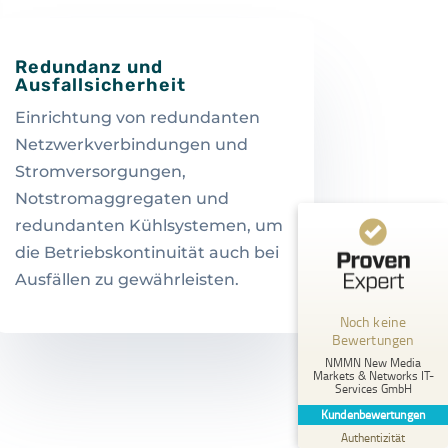
Redundanz und
Ausfallsicherheit
Einrichtung von redundanten
Netzwerkverbindungen und
Stromversorgungen,
Notstromaggregaten und
redundanten Kühlsystemen, um
die Betriebskontinuität auch bei
Kundenbewertungen und Erfahrungen zu
NMMN New Media Markets & Networks IT-Services GmbH
Ausfällen zu gewährleisten.
MANGELHAFT
Noch keine
Bewertungen
5,00
/
0,00
NMMN New Media
Markets & Networks IT-
Services GmbH
Erfahren Sie mehr über dieses Bewertungssiegel
Kundenbewertungen
Profil ansehen
01.01.1970
Authentizität