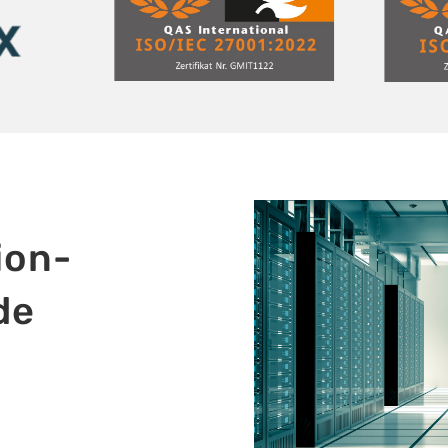
ion-
de