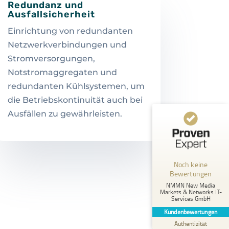
Redundanz und
Ausfallsicherheit
Einrichtung von redundanten
Netzwerkverbindungen und
Stromversorgungen,
Notstromaggregaten und
redundanten Kühlsystemen, um
die Betriebskontinuität auch bei
Ausfällen zu gewährleisten.
Kundenbewertungen und Erfahrungen zu
NMMN New Media Markets & Networks IT-Services GmbH
MANGELHAFT
Noch keine
Bewertungen
5,00
/
0,00
NMMN New Media
Markets & Networks IT-
Services GmbH
Erfahren Sie mehr über dieses Bewertungssiegel
Kundenbewertungen
Profil ansehen
01.01.1970
Authentizität