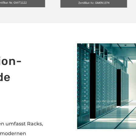
ion-
de
n umfasst Racks,
nd modernen