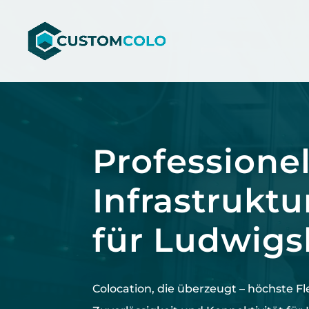
Video-
Player
Professionel
Infrastruktu
für Ludwig
Colocation, die überzeugt –
höchste
Fl