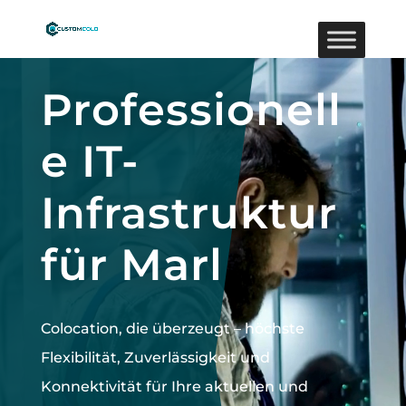
Video-
Player
Professionell
e IT-
Infrastruktur
für Marl
Colocation, die überzeugt –
höchste
Flexibilität, Zuverlässigkeit und
Konnektivität für Ihre aktuellen und