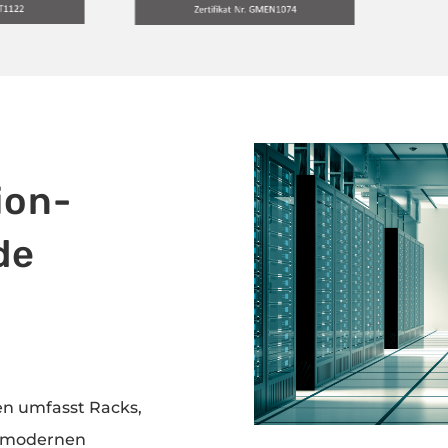
ion-
de
n umfasst Racks,
nd modernen