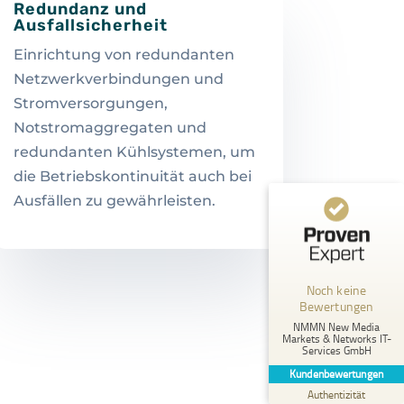
Redundanz und
Ausfallsicherheit
Einrichtung von redundanten
Netzwerkverbindungen und
Stromversorgungen,
Notstromaggregaten und
redundanten Kühlsystemen, um
die Betriebskontinuität auch bei
Ausfällen zu gewährleisten.
Kundenbewertungen und Erfahrungen zu
NMMN New Media Markets & Networks IT-Services GmbH
MANGELHAFT
Noch keine
Bewertungen
5,00
/
0,00
NMMN New Media
Markets & Networks IT-
Services GmbH
Erfahren Sie mehr über dieses Bewertungssiegel
Kundenbewertungen
Profil ansehen
01.01.1970
Authentizität