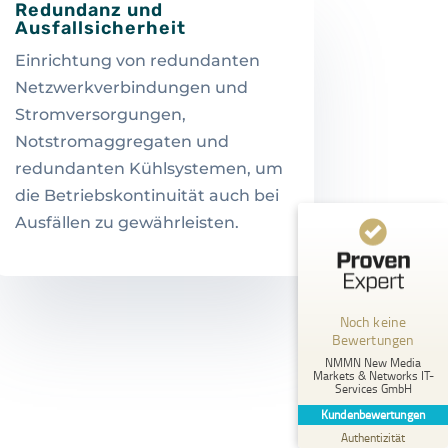
Redundanz und
Ausfallsicherheit
Einrichtung von redundanten
Netzwerkverbindungen und
Stromversorgungen,
Notstromaggregaten und
redundanten Kühlsystemen, um
die Betriebskontinuität auch bei
Ausfällen zu gewährleisten.
Kundenbewertungen und Erfahrungen zu
NMMN New Media Markets & Networks IT-Services GmbH
MANGELHAFT
Noch keine
Bewertungen
5,00
/
0,00
NMMN New Media
Markets & Networks IT-
Services GmbH
Erfahren Sie mehr über dieses Bewertungssiegel
Kundenbewertungen
Profil ansehen
01.01.1970
Authentizität