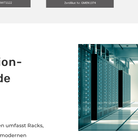
ion-
de
n umfasst Racks,
nd modernen