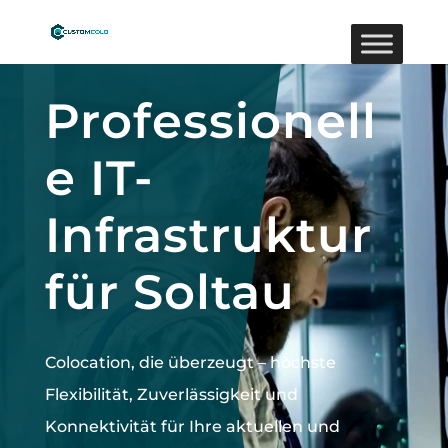
Video-
Player
Professionell
e IT-
Infrastruktur
für Soltau
Colocation, die überzeugt –
höchste
Flexibilität, Zuverlässigkeit und
Konnektivität für Ihre aktuellen und