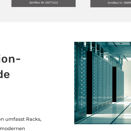
ion-
de
n umfasst Racks,
nd modernen