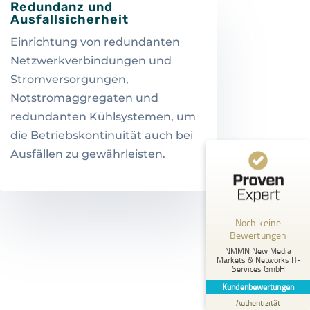
Redundanz und
Ausfallsicherheit
Einrichtung von redundanten
Netzwerkverbindungen und
Stromversorgungen,
Notstromaggregaten und
redundanten Kühlsystemen, um
die Betriebskontinuität auch bei
Ausfällen zu gewährleisten.
Kundenbewertungen und Erfahrungen zu
NMMN New Media Markets & Networks IT-Services GmbH
MANGELHAFT
Noch keine
Bewertungen
5,00
/
0,00
NMMN New Media
Markets & Networks IT-
Services GmbH
Erfahren Sie mehr über dieses Bewertungssiegel
Kundenbewertungen
Profil ansehen
01.01.1970
Authentizität