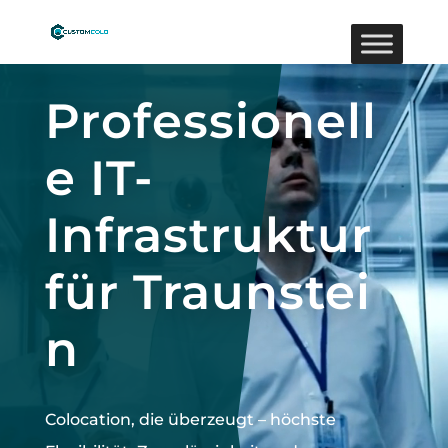
Video-
Player
Professionell
e IT-
Infrastruktur
für Traunstei
n
Colocation, die überzeugt –
höchste