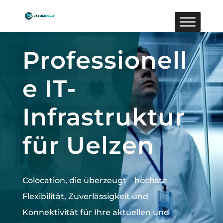
Video-
Player
Professionell
e IT-
Infrastruktur
für Uelzen
Colocation, die überzeugt –
höchste
Flexibilität, Zuverlässigkeit und
Konnektivität für Ihre aktuellen und