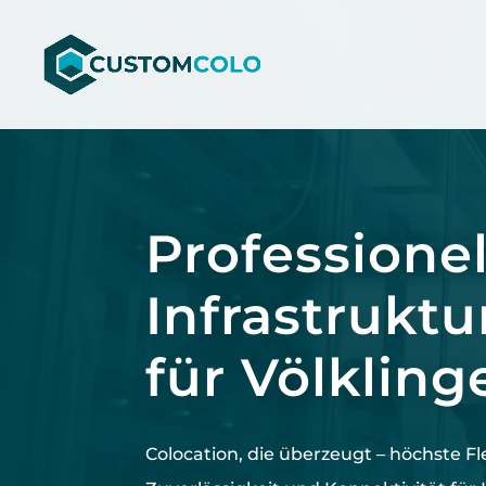
Video-
Player
Professionel
Infrastruktu
für Völkling
Colocation, die überzeugt –
höchste
Fl