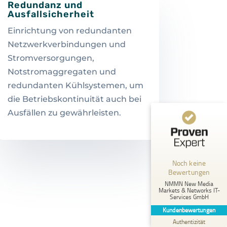
Redundanz und
Ausfallsicherheit
Einrichtung von redundanten
Netzwerkverbindungen und
Stromversorgungen,
Notstromaggregaten und
redundanten Kühlsystemen, um
die Betriebskontinuität auch bei
Ausfällen zu gewährleisten.
Kundenbewertungen und Erfahrungen zu
NMMN New Media Markets & Networks IT-Services GmbH
MANGELHAFT
Noch keine
Bewertungen
5,00
/
0,00
NMMN New Media
Markets & Networks IT-
Services GmbH
Erfahren Sie mehr über dieses Bewertungssiegel
Kundenbewertungen
Profil ansehen
01.01.1970
Authentizität