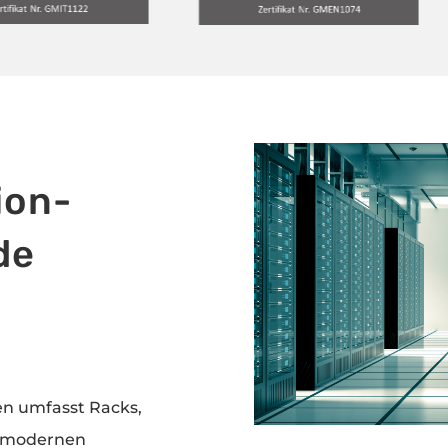
ion-
de
n umfasst Racks,
nd modernen