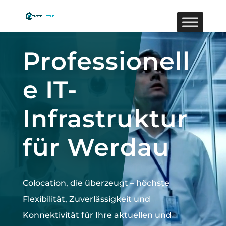
Video-
Player
Professionell
e IT-
Infrastruktur
für Werdau
Colocation, die überzeugt –
höchste
Flexibilität, Zuverlässigkeit und
Konnektivität für Ihre aktuellen und