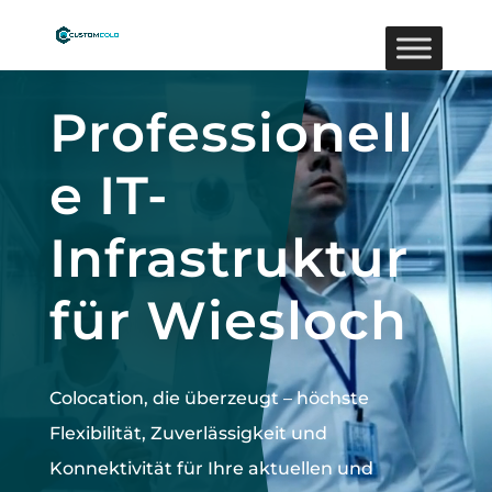
Video-
Player
Professionell
e IT-
Infrastruktur
für Wiesloch
Colocation, die überzeugt –
höchste
Flexibilität, Zuverlässigkeit und
Konnektivität für Ihre aktuellen und