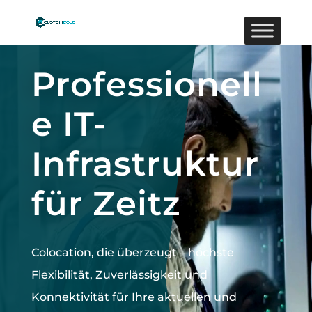
Video-
Player
Professionell
e IT-
Infrastruktur
für Zeitz
Colocation, die überzeugt –
höchste
Flexibilität, Zuverlässigkeit und
Konnektivität für Ihre aktuellen und